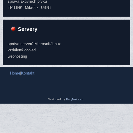
správa aktivních prvků
TP-LINK, Mikrotik, UBNT
Servery
správa serverů Microsoft/Linux
vzdálený dohled
webhosting
Home
|
Kontakt
Designed by
ParyNet s.r.o.
.